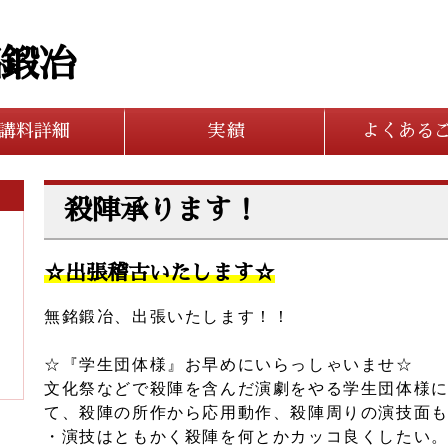
銘鍛冶
講料詳細
実績
よくある
殺陣承ります！
☆出張稽古いたします☆
無銘鍛冶、出張いたします！！
☆
『学生団体様』お早めにいらっしゃいませ
☆
文化祭などで殺陣を含んだ演劇をやる学生団体様
て、殺陣の所作から応用動作、殺陣周りの演技面
・演技はともかく殺陣を何とかカッコ良くしたい