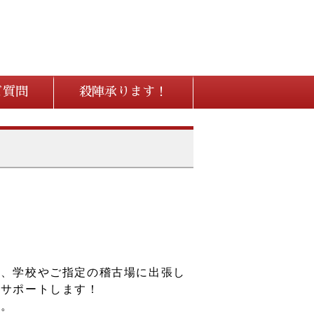
ご質問
殺陣承ります！
に、学校やご指定の稽古場に出張し
もサポートします！
。。