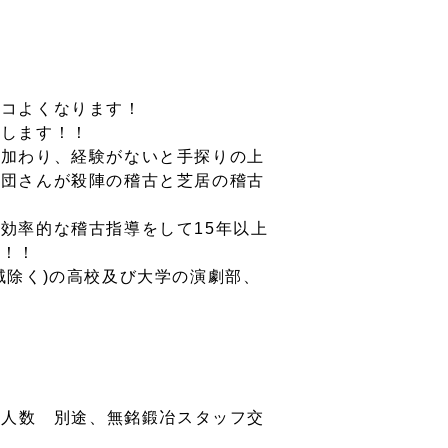
ッコよくなります！
結します！！
が加わり、経験がないと手探りの上
劇団さんが殺陣の稽古と芝居の稽古
効率的な稽古指導をして15年以上
ぞ！！
域除く)の高校及び大学の演劇部、
 参加人数 別途、無銘鍛冶スタッフ交