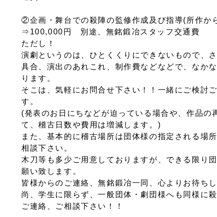
②企画・舞台での殺陣の監修作成及び指導(所作か
⇒100,000円 別途、無銘鍛冶スタッフ交通費
ただし！
演劇というのは、ひとくくりにできないもので、
具合、演出のあれこれ、制作費などなどで、なか
ります。
そこは、気軽にお問合せ下さい！！
一緒にご検討
す。
(発表のお日にちなどが迫っている場合や、作品の
て、稽古日数や費用は増減します。)
また、基本的に稽古場所は団体様の指定される場
相談下さい。
木刀等も多少ご用意しておりますが、できる限り
願い致します。
皆様からのご連絡、無銘鍛冶一同、心よりお待ち
尚、学生に限らず、一般団体・劇団様へも同様に
ご連絡、ご相談下さい！！