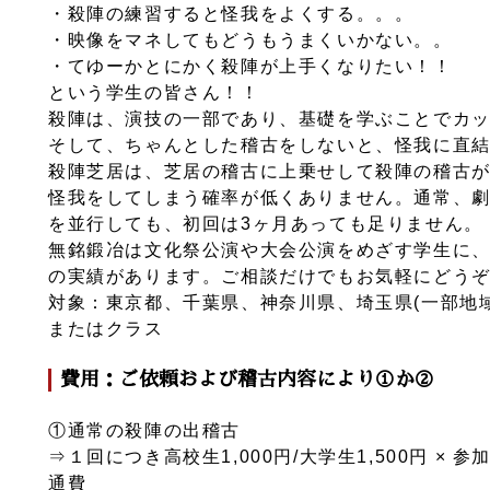
・殺陣の練習すると怪我をよくする。。。
・映像をマネしてもどうもうまくいかない。。
・てゆーかとにかく殺陣が上手くなりたい！！
という学生の皆さん！！
殺陣は、演技の一部であり、基礎を学ぶことでカ
そして、ちゃんとした稽古をしないと、
怪我に直
殺陣芝居は、芝居の稽古に上乗せして殺陣の稽古
怪我をしてしまう確率が低くありません。通常、
を並行しても、初回は3ヶ月あっても足りません。
無銘鍛冶は文化祭公演や大会公演をめざす学生に、
の実績があります。ご相談だけでもお気軽にどう
対象：東京都、千葉県、神奈川県、埼玉県(一部地
またはクラス
費用：ご依頼および稽古内容により①か②
①通常の殺陣の出稽古
⇒１回につき高校生1,000円/大学生1,500円 ×
通費